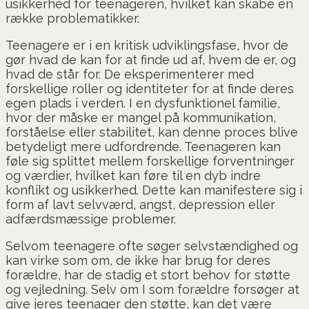
usikkerhed for teenageren, hvilket kan skabe en
række problematikker.
Teenagere er i en kritisk udviklingsfase, hvor de
gør hvad de kan for at finde ud af, hvem de er, og
hvad de står for. De eksperimenterer med
forskellige roller og identiteter for at finde deres
egen plads i verden. I en dysfunktionel familie,
hvor der måske er mangel på kommunikation,
forståelse eller stabilitet, kan denne proces blive
betydeligt mere udfordrende. Teenageren kan
føle sig splittet mellem forskellige forventninger
og værdier, hvilket kan føre til en dyb indre
konflikt og usikkerhed. Dette kan manifestere sig i
form af lavt selvværd, angst, depression eller
adfærdsmæssige problemer.
Selvom teenagere ofte søger selvstændighed og
kan virke som om, de ikke har brug for deres
forældre, har de stadig et stort behov for støtte
og vejledning. Selv om I som forældre forsøger at
give jeres teenager den støtte, kan det være