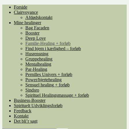
Spring
Spring
Forside
til
til
Clairvoyance
navigation
indhold
Afdødskontakt
Mine healinger
Bag Facaden
Booster
Deep Love
Familie-Healing + forløb
Find hjem i kærlighed – forløb
Husrensning
Gruppehealing
Mentalhealing
Par-Healing
Pernilles Univers + forløb
Power/hjertehealing
Sensuel healing + forløb
Sindsro
Spirituel Healingsmassage + forløb
Business-Booster
Spirituelt Udviklingsforløb
Feedback
Kontakt
Det bli’r sagt