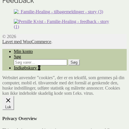
Feedback
© 2026
Lavet med WooCommerce
.
Min konto
Søg
Søg
Søg
efter:
Indkøbskurv
0
Websitet anvender ”cookies”, der er en tekstfil, som gemmes på din
computer, mobil el. tilsvarende med det formål at genkende den,
huske indstillinger, udføre statistik og målrette annoncer. Cookies
kan ikke indeholde skadelig kode som f.eks. virus.
Luk
Privacy Overview