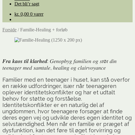
Det bli’r sagt
kr.
0,00
0 varer
Forside
/
Familie-Healing + forløb
𝑭𝒓𝒂 𝒌𝒂𝒐𝒔 𝒕𝒊𝒍 𝒌𝒍𝒂𝒓𝒉𝒆𝒅: 𝐺𝑒𝑛𝑜𝑝𝑏𝑦𝑔 𝑓𝑎𝑚𝑖𝑙𝑖𝑒𝑛 𝑜𝑔 𝑠𝑡ø𝑡 𝑑𝑖𝑛
𝑡𝑒𝑒𝑛𝑎𝑔𝑒𝑟 𝑚𝑒𝑑 𝑠𝑎𝑚𝑡𝑎𝑙𝑒, ℎ𝑒𝑎𝑙𝑖𝑛𝑔 𝑜𝑔 𝑐𝑙𝑎𝑖𝑟𝑣𝑜𝑦𝑎𝑛𝑐𝑒
Familier med en teenager i huset, kan stå overfor
en række udfordringer, især når teenageren
oplever identitetskonflikter og har et udtalt
behov for støtte og forståelse.
Identitetskonflikter er en naturlig del af
ungdommen, hvor teenagere forsøger at finde
deres egen vej og udvikle deres egen identitet og
selvstændighed. Men når en familie er præget af
dysfunktion, kan det føre til øget forvirring og