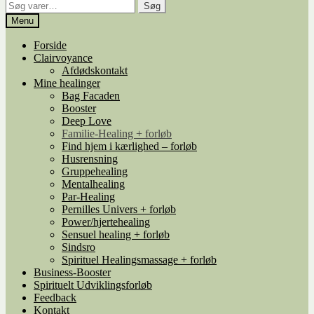
Søg
Søg
efter:
Menu
Forside
Clairvoyance
Afdødskontakt
Mine healinger
Bag Facaden
Booster
Deep Love
Familie-Healing + forløb
Find hjem i kærlighed – forløb
Husrensning
Gruppehealing
Mentalhealing
Par-Healing
Pernilles Univers + forløb
Power/hjertehealing
Sensuel healing + forløb
Sindsro
Spirituel Healingsmassage + forløb
Business-Booster
Spirituelt Udviklingsforløb
Feedback
Kontakt