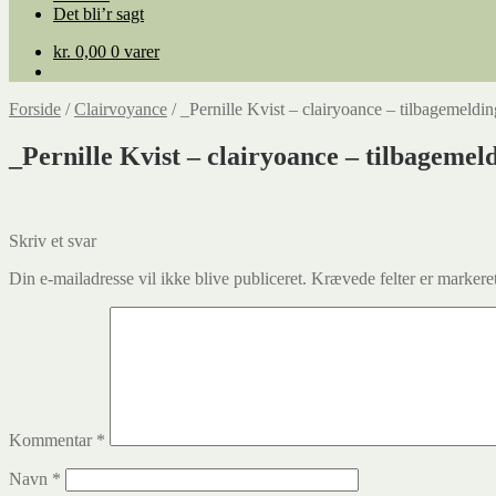
Det bli’r sagt
kr.
0,00
0 varer
Forside
/
Clairvoyance
/
_Pernille Kvist – clairyoance – tilbagemeldin
_Pernille Kvist – clairyoance – tilbagemeld
Skriv et svar
Din e-mailadresse vil ikke blive publiceret.
Krævede felter er marker
Kommentar
*
Navn
*