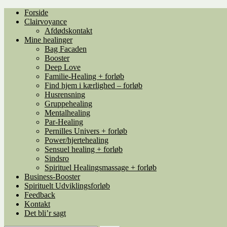
Spring
Spring
Forside
til
til
Clairvoyance
navigation
indhold
Afdødskontakt
Mine healinger
Bag Facaden
Booster
Deep Love
Familie-Healing + forløb
Find hjem i kærlighed – forløb
Husrensning
Gruppehealing
Mentalhealing
Par-Healing
Pernilles Univers + forløb
Power/hjertehealing
Sensuel healing + forløb
Sindsro
Spirituel Healingsmassage + forløb
Business-Booster
Spirituelt Udviklingsforløb
Feedback
Kontakt
Det bli’r sagt