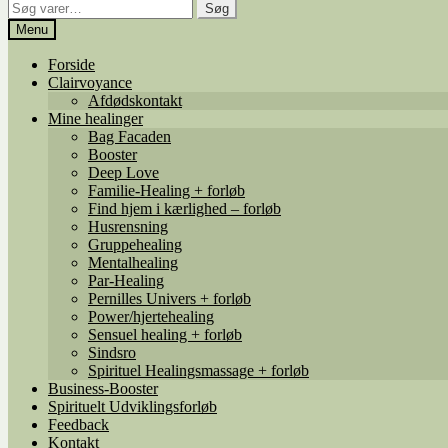
Søg
Søg
efter:
Menu
Forside
Clairvoyance
Afdødskontakt
Mine healinger
Bag Facaden
Booster
Deep Love
Familie-Healing + forløb
Find hjem i kærlighed – forløb
Husrensning
Gruppehealing
Mentalhealing
Par-Healing
Pernilles Univers + forløb
Power/hjertehealing
Sensuel healing + forløb
Sindsro
Spirituel Healingsmassage + forløb
Business-Booster
Spirituelt Udviklingsforløb
Feedback
Kontakt