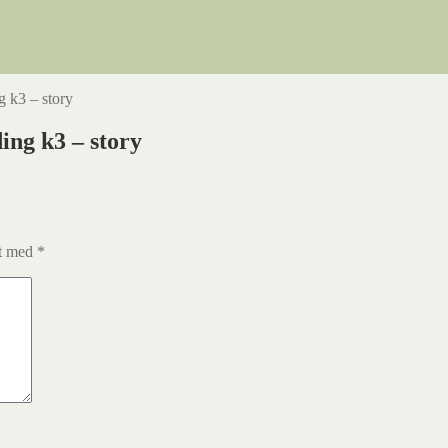
g k3 – story
ing k3 – story
et med
*