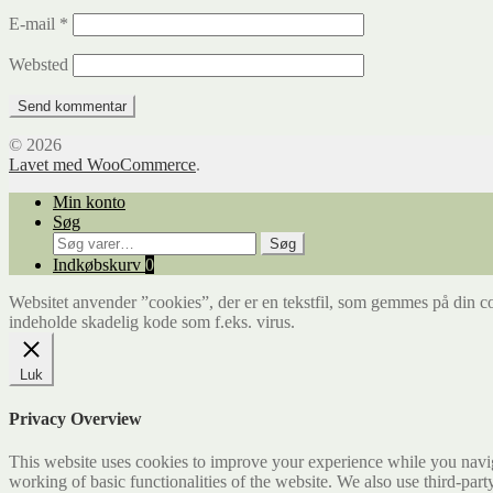
E-mail
*
Websted
© 2026
Lavet med WooCommerce
.
Min konto
Søg
Søg
Søg
efter:
Indkøbskurv
0
Websitet anvender ”cookies”, der er en tekstfil, som gemmes på din co
indeholde skadelig kode som f.eks. virus.
Luk
Privacy Overview
This website uses cookies to improve your experience while you navigat
working of basic functionalities of the website. We also use third-pa