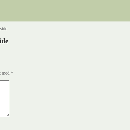
eside
ide
et med
*