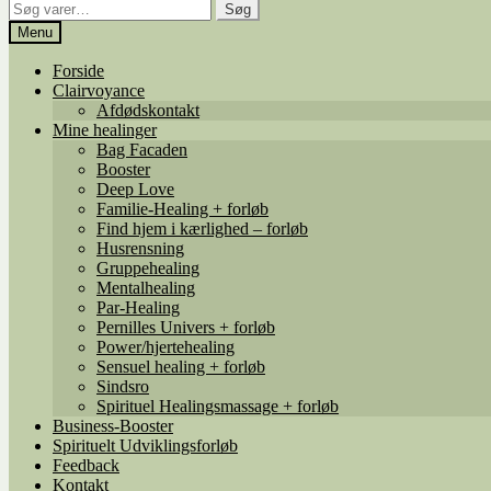
Søg
Søg
efter:
Menu
Forside
Clairvoyance
Afdødskontakt
Mine healinger
Bag Facaden
Booster
Deep Love
Familie-Healing + forløb
Find hjem i kærlighed – forløb
Husrensning
Gruppehealing
Mentalhealing
Par-Healing
Pernilles Univers + forløb
Power/hjertehealing
Sensuel healing + forløb
Sindsro
Spirituel Healingsmassage + forløb
Business-Booster
Spirituelt Udviklingsforløb
Feedback
Kontakt