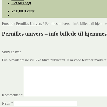
Det bli’r sagt
kr.
0,00
0 varer
Forside
/
Pernilles Univers
/
Pernilles univers – info billede til hjemm
Pernilles univers – info billede til hjemmes
Skriv et svar
Din e-mailadresse vil ikke blive publiceret.
Krævede felter er marker
Kommentar
*
Navn
*