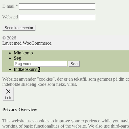
E-mail
*
Websted
© 2026
Lavet med WooCommerce
.
Min konto
Søg
Søg
Søg
efter:
Indkøbskurv
0
Websitet anvender ”cookies”, der er en tekstfil, som gemmes på din co
indeholde skadelig kode som f.eks. virus.
Luk
Privacy Overview
This website uses cookies to improve your experience while you navigat
working of basic functionalities of the website. We also use third-pa