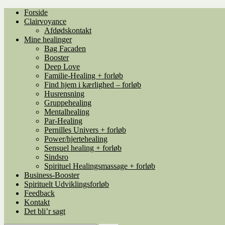
Spring
Spring
Forside
til
til
Clairvoyance
navigation
indhold
Afdødskontakt
Mine healinger
Bag Facaden
Booster
Deep Love
Familie-Healing + forløb
Find hjem i kærlighed – forløb
Husrensning
Gruppehealing
Mentalhealing
Par-Healing
Pernilles Univers + forløb
Power/hjertehealing
Sensuel healing + forløb
Sindsro
Spirituel Healingsmassage + forløb
Business-Booster
Spirituelt Udviklingsforløb
Feedback
Kontakt
Det bli’r sagt